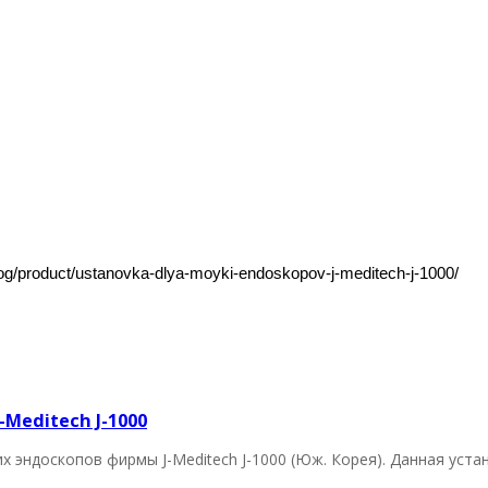
/product/ustanovka-dlya-moyki-endoskopov-j-meditech-j-1000/
Meditech J-1000
их эндоскопов фирмы J-Meditech J-1000 (Юж. Корея). Данная уст