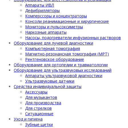
Аппараты ИВЛ
Дефибрилляторы
Комперссоры и концентраторы
Консоли реанимационные и хирургические
Мониторы и пульсоксиметры
Наркозные аппараты
Насосы, подогреватели инфузионных растворов
Оборудование для лучевой диагностики
Компьютерная томография
Магнитно-резонансная томография (МРТ)
Рентгеновское оборудование
Оборудование для ортопедии и травматологии
Оборудование для ультразвуковых исследований
Аппараты ультразвуковой диагностики
Ультразвуковые датчики
Средства индивидуальной защиты
Аксессуары
Для музыкантов
Для производства
Для стрелков
Ситуационные
Уход и гигиена
Зубные щетки