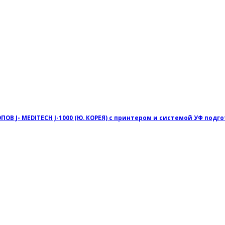
J- MEDITECH J-1000 (Ю. КОРЕЯ) с принтером и системой УФ подг