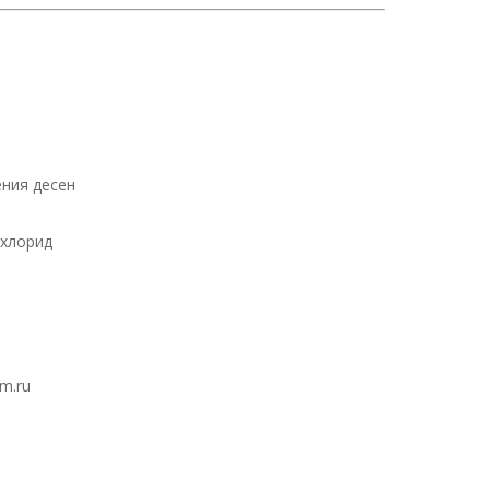
ния десен
лхлорид
xm.ru