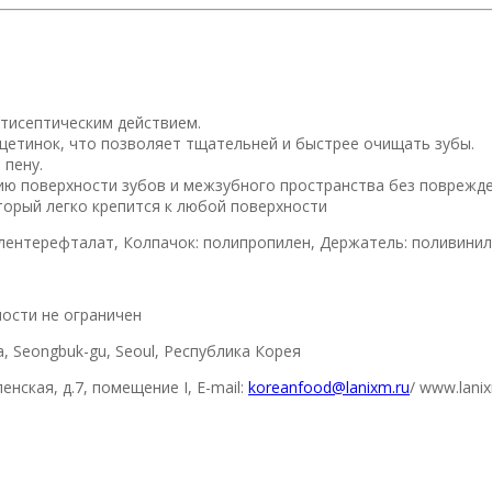
тисептическим действием.
щетинок, что позволяет тщательней и быстрее очищать зубы.
 пену.
ю поверхности зубов и межзубного пространства без поврежде
орый легко крепится к любой поверхности
лентерефталат, Колпачок: полипропилен, Держатель: поливини
ности не ограничен
, Seongbuk-gu, Seoul, Республика Корея
нская, д.7, помещение I, E-mail:
koreanfood@lanixm.ru
/ www.lani