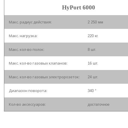
HyPort 6000
Макс. радиус действия:
2 250 мм
Макс. нагрузка:
220 кг.
Макс. кол-во полок:
8 шт.
Макс. кол-во газовых клапанов:
16 шт.
Макс. кол-во газовых электророзеток:
24 шт.
Диапазон поворота:
340 °
Кол-во аксессуаров:
достаточное