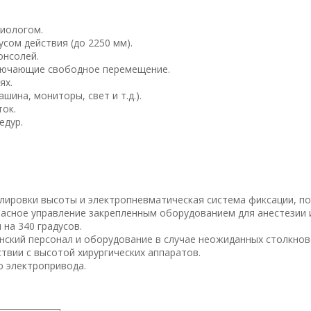
зиологом.
сом действия (до 2250 мм).
онсолей.
ключающие свободное перемещение.
ях.
шина, мониторы, свет и т.д.).
ток.
едур.
улировки высоты и электропневматическая система фиксации, п
пасное управление закрепленным оборудованием для анестезии 
на 340 градусов.
нский персонал и оборудование в случае неожиданных столкнов
твии с высотой хирургических аппаратов.
ю электропривода.