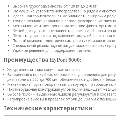
Высокая грузоподъёмность от 120 кг до 270 кг.
Размещение устройств непосредственно рядом с анесте
Идеальная горизонтальная мобильность с широким радиу
Точное позиционирование и лёгкое фиксирование плеч к
Механические и электропневматические фиксаторы, ис
Лёгкий доступ к голове пациента в чрезвычайных ситуаци
Лёгкость установки и подключения модулей (наркозная ма
Полный комплект электрических, сетевых и газовых розе
Специальный режим подсветки для малоинвазивных проц
Удобное решение для поддержания гигиены.
Преимущества
HyPort 6000:
Хирургическая эндоскопическая консоль.
Встроенный в полку блок «кнопочного управления» для рег
диапазоне от 520 до 700 мм, обеспечивают удобное и безо
Механическая рука поворачивается вручную по горизонтали 
Противоударная конструкция углов полки защищает медици
Высота полок и выдвижных ящиков регулируется в соответс
Регулировка высоты в пределах от 500 до 700 мм с помощь
Технические характеристики: