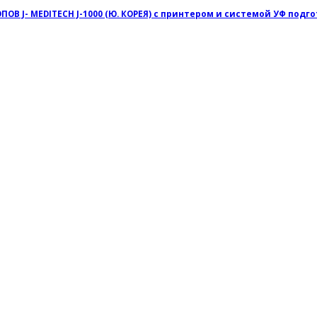
J- MEDITECH J-1000 (Ю. КОРЕЯ) с принтером и системой УФ подг